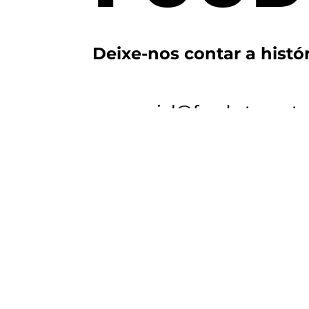
Deixe-nos contar a histó
comercial@food-story.pt
+351 214 658 422
(casamen
+351 214 658 423
(catering
Contacte-nos