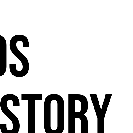
os
story