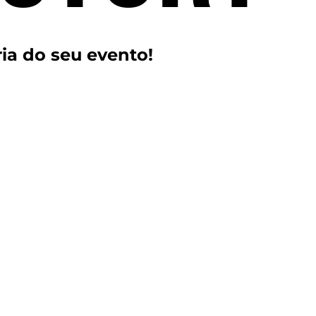
ria do seu evento!
tos)
 corporativo e particulares)