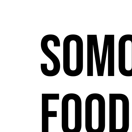
som
Food