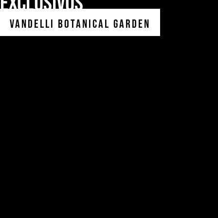
exclusivos
Centro Cultural de Belém
Vandelli Botanical Garden