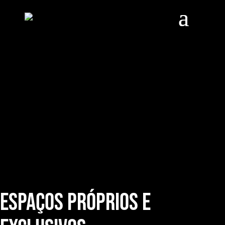
Estes são os palcos onde a
originalidade de cada evento
ganha um contexto e uma
história única.
Espaços próprios e