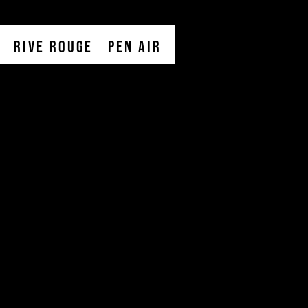
Monsantos Open air
Rive Rouge